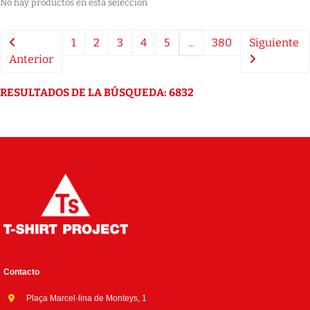
No hay productos en esta selección
1
2
3
4
5
...
380
Siguiente
Anterior
RESULTADOS DE LA BÚSQUEDA: 6832
Contacto
Plaça Marcel·lina de Monteys, 1