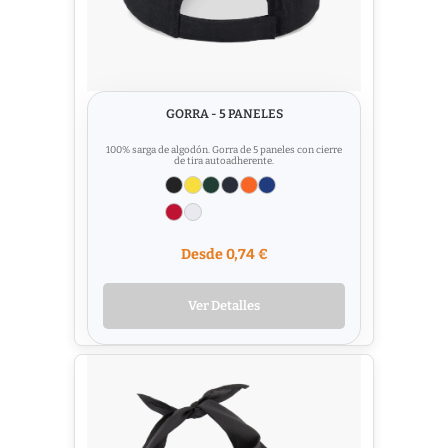
GORRA - 5 PANELES
100% sarga de algodón. Gorra de 5 paneles con cierre
de tira autoadherente.
Desde 0,74 €
Ver Detalles