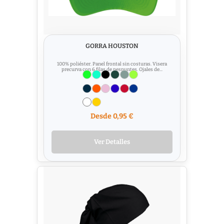
GORRA HOUSTON
100% poliéster. Panel frontal sin costuras. Visera
precurva con 6 filas de pespuntes. Ojales de...
Desde 0,95 €
Ver Detalles