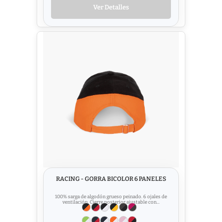
Ver Detalles
RACING - GORRA BICOLOR 6 PANELES
100% sarga de algodón grueso peinado. 6 ojales de
ventilación. Cierre posterior ajustable con...