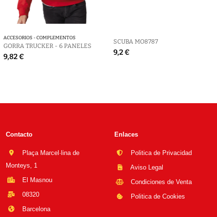
ACCESORIOS - COMPLEMENTOS
SCUBA MO8787
GORRA TRUCKER - 6 PANELES
9,2 €
9,82 €
Contacto
Enlaces
Plaça Marcel·lina de
Politica de Privacidad
Monteys, 1
Aviso Legal
El Masnou
Condiciones de Venta
08320
Politica de Cookies
Barcelona