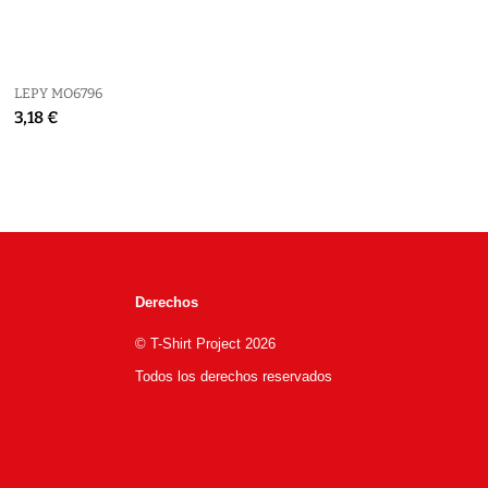
VARIOS
LEPY MO6796
EDEM. RELOJ DIGITAL
3,18 €
MULTIFUNCIÓN DE ESCRITORIO
CON PORTALÁPICES
5,76 €
Derechos
© T-Shirt Project 2026
Todos los derechos reservados